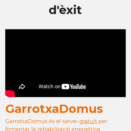
d'èxit
GarrotxaDomus
GarrotxaDomus és el servei 
gratuït
 per 
fomentar la rehabilitació energètica 