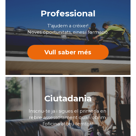
Professional
T’ajudem a créixer!
Noves oportunitats, eines i formació.
Vull saber més
Ciutadania
Inscriu-te ja i sigues el primer/a en 
rebre assessorament quan obrim 
l'oficina al teu territori!