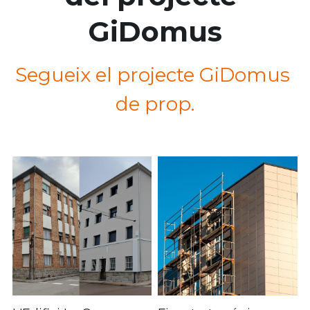
GiDomus
Segueix el projecte GiDomus 
de prop.