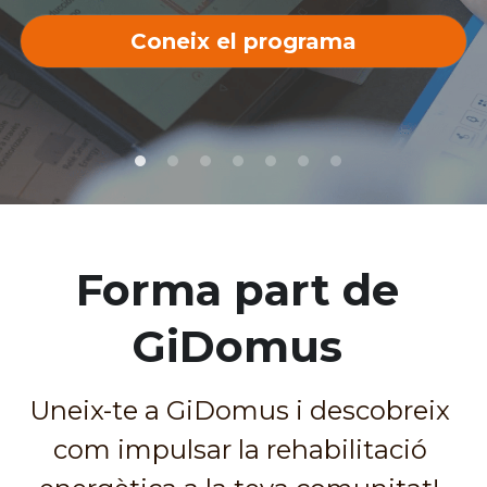
info@gidomus.com
Coneix el programa
Español
English
Contacte
Forma part de 
GiDomus
Uneix-te a GiDomus i descobreix 
com impulsar la rehabilitació 